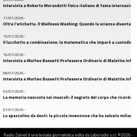
Intervista a Roberto Morandotti fisico italiano di fama internaziona
17/07/2026
-
Oltre l'etichetta. Il Wellness Washing: Quando la scienza diventa u
15/07/2026
-
Il lucchetto a combinazione: la matematica che imparò a custodire i
10/07/2026
-
Intervista a Matteo Bassetti Professore Ordinario di Malattie Infetti
08/07/2026
-
Intervista a Matteo Bassetti Professore Ordinario di Malattie Infetti
03/07/2026
-
La memoria nascosta nei muscoli: il segreto del corpo che ricorda
01/07/2026
-
Lo spazzolino da denti: la piccola invenzione che ha salvato miliardi d
26/06/2026
-
Il primo amico dell’uomo: la storia nascosta nel DNA dei cani
Radio Zainet è una testata giornalistica edita da Laboradio s.r.l. ©
2026
-