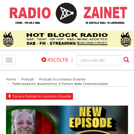
|
ASCOLTA
Toggle
navigation
Home
Podcast
Podcast di Leonardo Durante
Teletrasporto Quantistico. Il Futuro della Comunicazione
Torna a Podcast di Leonardo Durante