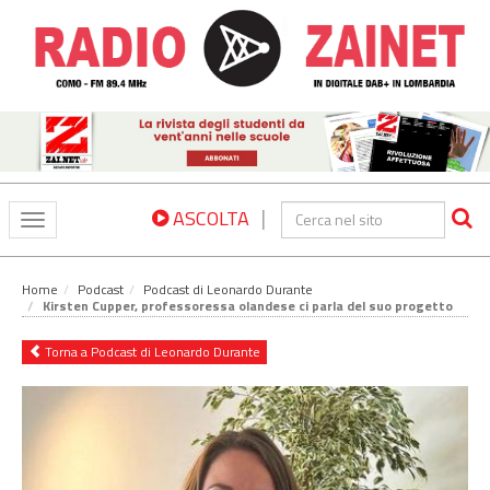
|
ASCOLTA
Toggle
navigation
Home
Podcast
Podcast di Leonardo Durante
Kirsten Cupper, professoressa olandese ci parla del suo progetto
Torna a Podcast di Leonardo Durante