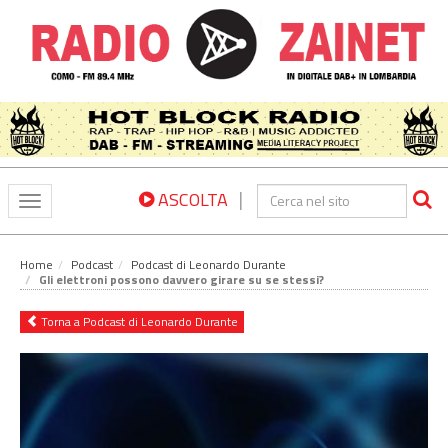
|
ASCOLTA
Toggle
navigation
Home
Podcast
Podcast di Leonardo Durante
Gli elettroni possono davvero girare su se stessi?
Torna a Podcast di Leonardo Durante