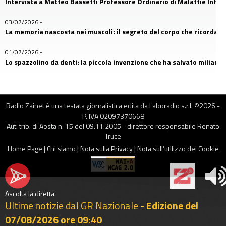
Intervista a Matteo Bassetti Professore Ordinario di Malattie Infetti
03/07/2026
-
La memoria nascosta nei muscoli: il segreto del corpo che ricorda
01/07/2026
-
Lo spazzolino da denti: la piccola invenzione che ha salvato miliardi d
26/06/2026
-
Il primo amico dell’uomo: la storia nascosta nel DNA dei cani
Radio Zainet è una testata giornalistica edita da Laboradio s.r.l. ©
2026
-
24/06/2026
-
P. IVA 02097370668
Franco Della Bella, uno dei protagonisti più riconoscibili di MasterCh
Aut. trib. di Aosta n. 15 del 09.11.2005 - direttore responsabile Renato
Truce
17/06/2026
-
Home Page
|
Chi siamo
|
Nota sulla Privacy
|
Nota sull’utilizzo dei Cookie
Occhiali: quando l’umanità imparò a vedere davvero
12/06/2026
-
Gli auricolari nelle nostre orecchie: comodità quotidiana o rischio 
Ascolta la diretta
Ultime notizie dal GR Nazionale -
Edizione del
10/06/2026
-
Luca Benini uno dei più importanti informatici ed esperti di elettron
07/08/2026 ore 09:40