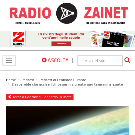
|
ASCOLTA
Toggle
navigation
Home
Podcast
Podcast di Leonardo Durante
L'asteroide che uccise i dinosauri ha creato uno tsunami gigante
Torna a Podcast di Leonardo Durante