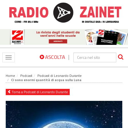
|
ASCOLTA
Toggle
navigation
Home
Podcast
Podcast di Leonardo Durante
Ci sono enormi quantità di acqua sulla Luna
Torna a Podcast di Leonardo Durante