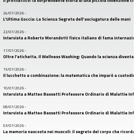
Il profilattico: la sorprendente storia di una piccola invenzione che
24/07/2026
-
L'Ultima Goccia: La Scienza Segreta dell'asciugatura delle mani
22/07/2026
-
Intervista a Roberto Morandotti fisico italiano di fama internaziona
17/07/2026
-
Oltre l'etichetta. Il Wellness Washing: Quando la scienza diventa u
15/07/2026
-
Il lucchetto a combinazione: la matematica che imparò a custodire i
10/07/2026
-
Intervista a Matteo Bassetti Professore Ordinario di Malattie Infetti
08/07/2026
-
Intervista a Matteo Bassetti Professore Ordinario di Malattie Infetti
03/07/2026
-
La memoria nascosta nei muscoli: il segreto del corpo che ricorda