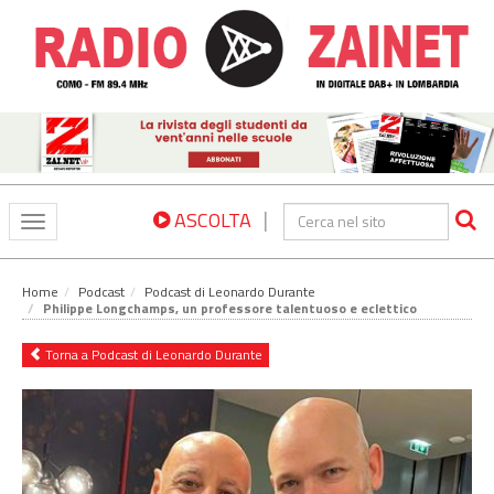
|
ASCOLTA
Toggle
navigation
Home
Podcast
Podcast di Leonardo Durante
Philippe Longchamps, un professore talentuoso e eclettico
Torna a Podcast di Leonardo Durante