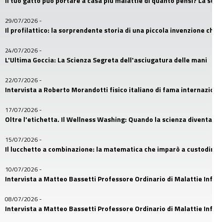
Il tuo gatto può portare a casa più malattie di quanto pensi? La sc
29/07/2026
-
Il profilattico: la sorprendente storia di una piccola invenzione che
24/07/2026
-
L'Ultima Goccia: La Scienza Segreta dell'asciugatura delle mani
22/07/2026
-
Intervista a Roberto Morandotti fisico italiano di fama internaziona
17/07/2026
-
Oltre l'etichetta. Il Wellness Washing: Quando la scienza diventa u
15/07/2026
-
Il lucchetto a combinazione: la matematica che imparò a custodire i
10/07/2026
-
Intervista a Matteo Bassetti Professore Ordinario di Malattie Infetti
08/07/2026
-
Intervista a Matteo Bassetti Professore Ordinario di Malattie Infetti