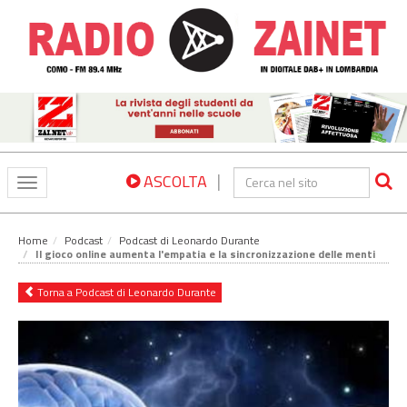
|
ASCOLTA
Toggle
navigation
Home
Podcast
Podcast di Leonardo Durante
Il gioco online aumenta l'empatia e la sincronizzazione delle menti
Torna a Podcast di Leonardo Durante