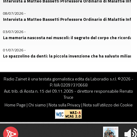
Intervista a Matteo Bassetti Professore Ordinario di Malattie Infetti
08/07/2026
-
Intervista a Matteo Bassetti Professore Ordinario di Malattie Infetti
03/07/2026
-
La memoria nascosta nei muscoli: il segreto del corpo che ricorda
01/07/2026
-
Lo spazzolino da denti: la piccola invenzione che ha salvato miliardi d
26/06/2026
-
Il primo amico dell’uomo: la storia nascosta nel DNA dei cani
Radio Zainet è una testata giornalistica edita da Laboradio s.r.l. ©
2026
-
P. IVA 02097370668
24/06/2026
-
Aut. trib. di Aosta n. 15 del 09.11.2005 - direttore responsabile Renato
Franco Della Bella, uno dei protagonisti più riconoscibili di MasterCh
Truce
Home Page
|
Chi siamo
|
Nota sulla Privacy
|
Nota sull’utilizzo dei Cookie
17/06/2026
-
Occhiali: quando l’umanità imparò a vedere davvero
12/06/2026
-
Gli auricolari nelle nostre orecchie: comodità quotidiana o rischio 