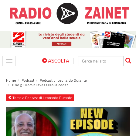
|
ASCOLTA
Toggle
navigation
Home
Podcast
Podcast di Leonardo Durante
E se gli uomini avessero la coda?
Torna a Podcast di Leonardo Durante