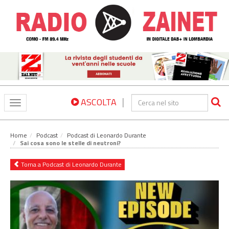
|
ASCOLTA
Toggle
navigation
Home
Podcast
Podcast di Leonardo Durante
Sai cosa sono le stelle di neutroni?
Torna a Podcast di Leonardo Durante