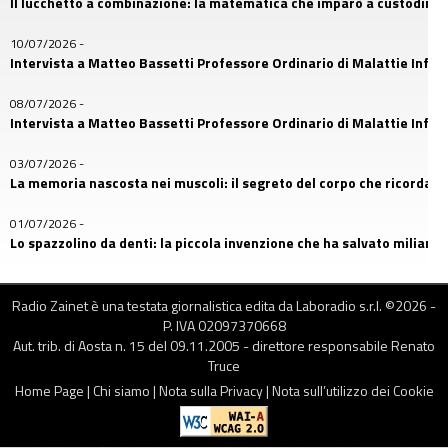
Il lucchetto a combinazione: la matematica che imparò a custodire i
10/07/2026
-
Intervista a Matteo Bassetti Professore Ordinario di Malattie Infetti
08/07/2026
-
Intervista a Matteo Bassetti Professore Ordinario di Malattie Infetti
03/07/2026
-
La memoria nascosta nei muscoli: il segreto del corpo che ricorda
01/07/2026
-
Lo spazzolino da denti: la piccola invenzione che ha salvato miliardi d
26/06/2026
-
Il primo amico dell’uomo: la storia nascosta nel DNA dei cani
Radio Zainet è una testata giornalistica edita da Laboradio s.r.l. ©
2026
-
P. IVA 02097370668
24/06/2026
Aut. trib. di Aosta n. 15 del 09.11.2005 - direttore responsabile Renato
-
Franco Della Bella, uno dei protagonisti più riconoscibili di MasterCh
Truce
Home Page
|
Chi siamo
|
Nota sulla Privacy
|
Nota sull’utilizzo dei Cookie
17/06/2026
-
Occhiali: quando l’umanità imparò a vedere davvero