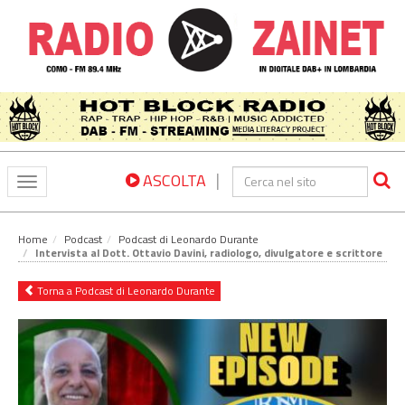
|
ASCOLTA
Toggle
navigation
Home
Podcast
Podcast di Leonardo Durante
Intervista al Dott. Ottavio Davini, radiologo, divulgatore e scrittore
Torna a Podcast di Leonardo Durante