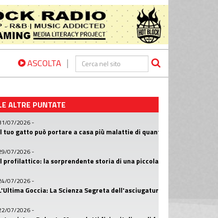
|
ASCOLTA
LE ALTRE PUNTATE
31/07/2026
-
Il tuo gatto può portare a casa più malattie di quanto pensi? La scie
29/07/2026
-
Il profilattico: la sorprendente storia di una piccola invenzione che h
24/07/2026
-
L'Ultima Goccia: La Scienza Segreta dell'asciugatura delle mani
22/07/2026
-