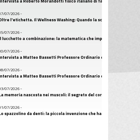
Intervista a Roberto Morandotti fisico italiano di fama internazionale
17/07/2026
-
Oltre l'etichetta. Il Wellness Washing: Quando la scienza diventa un’e
15/07/2026
-
Il lucchetto a combinazione: la matematica che imparò a custodire i s
10/07/2026
-
Intervista a Matteo Bassetti Professore Ordinario di Malattie Infettive
08/07/2026
-
Intervista a Matteo Bassetti Professore Ordinario di Malattie Infettive
03/07/2026
-
La memoria nascosta nei muscoli: il segreto del corpo che ricorda
01/07/2026
-
Lo spazzolino da denti: la piccola invenzione che ha salvato miliardi di 
26/06/2026
-
Il primo amico dell’uomo: la storia nascosta nel DNA dei cani