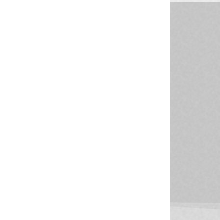
24/06/2026
-
Franco Della Bella, uno dei protagonisti più riconoscibili di MasterChef
17/06/2026
-
Occhiali: quando l’umanità imparò a vedere davvero
12/06/2026
-
Gli auricolari nelle nostre orecchie: comodità quotidiana o rischio na
10/06/2026
-
Luca Benini uno dei più importanti informatici ed esperti di elettronic
05/06/2026
-
Il mistero dei colori: come gli scienziati hanno completato una teoria 
03/06/2026
-
Il linguaggio invisibile dei numeri: la rivoluzione dei numeri arabi
29/05/2026
-
Il movimento che cambia l’umore: la molecola che spiega perché l’eserc
27/05/2026
-