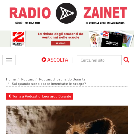
|
ASCOLTA
Toggle
navigation
Home
Podcast
Podcast di Leonardo Durante
Sai quando sono state inventate le scarpe?
Torna a Podcast di Leonardo Durante