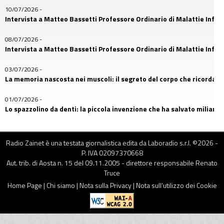
10/07/2026
-
Intervista a Matteo Bassetti Professore Ordinario di Malattie Infetti
08/07/2026
-
Intervista a Matteo Bassetti Professore Ordinario di Malattie Infetti
03/07/2026
-
La memoria nascosta nei muscoli: il segreto del corpo che ricorda
01/07/2026
-
Lo spazzolino da denti: la piccola invenzione che ha salvato miliardi d
26/06/2026
-
Il primo amico dell’uomo: la storia nascosta nel DNA dei cani
Radio Zainet è una testata giornalistica edita da Laboradio s.r.l. ©
2026
-
P. IVA 02097370668
24/06/2026
-
Aut. trib. di Aosta n. 15 del 09.11.2005 - direttore responsabile Renato
Franco Della Bella, uno dei protagonisti più riconoscibili di MasterCh
Truce
Home Page
|
Chi siamo
|
Nota sulla Privacy
|
Nota sull’utilizzo dei Cookie
17/06/2026
-
Occhiali: quando l’umanità imparò a vedere davvero
12/06/2026
-