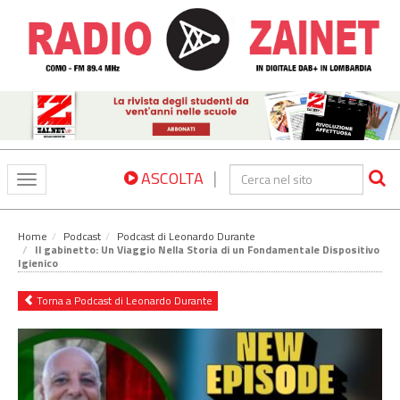
|
ASCOLTA
Toggle
navigation
Home
Podcast
Podcast di Leonardo Durante
Il gabinetto: Un Viaggio Nella Storia di un Fondamentale Dispositivo
Igienico
Torna a Podcast di Leonardo Durante