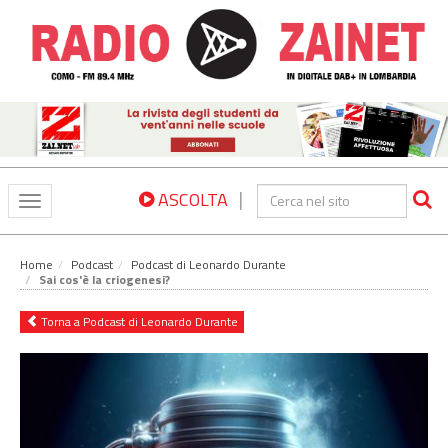
|
ASCOLTA
Toggle
navigation
Home
Podcast
Podcast di Leonardo Durante
Sai cos'è la criogenesi?
Torna a Podcast di Leonardo Durante