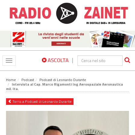
|
ASCOLTA
Toggle
navigation
Home
Podcast
Podcast di Leonardo Durante
Intervista al Cap. Marco Rigamonti Ing Aerospaziale Aeronautica
mil. Ita.
Torna a Podcast di Leonardo Durante