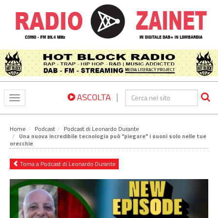
|
ASCOLTA
Toggle
navigation
Home
Podcast
Podcast di Leonardo Durante
Una nuova incredibile tecnologia può "piegare" i suoni solo nelle tue
orecchie
Torna a Podcast di Leonardo Durante