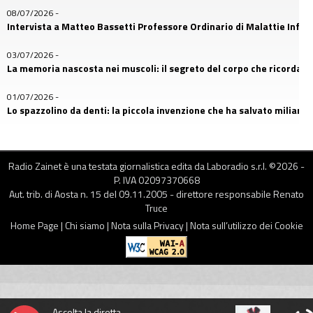
08/07/2026
-
Intervista a Matteo Bassetti Professore Ordinario di Malattie Infetti
03/07/2026
-
La memoria nascosta nei muscoli: il segreto del corpo che ricorda
01/07/2026
-
Lo spazzolino da denti: la piccola invenzione che ha salvato miliardi d
26/06/2026
-
Il primo amico dell’uomo: la storia nascosta nel DNA dei cani
Radio Zainet è una testata giornalistica edita da Laboradio s.r.l. ©
2026
-
P. IVA 02097370668
24/06/2026
-
Aut. trib. di Aosta n. 15 del 09.11.2005 - direttore responsabile Renato
Franco Della Bella, uno dei protagonisti più riconoscibili di MasterCh
Truce
17/06/2026
-
Home Page
|
Chi siamo
|
Nota sulla Privacy
|
Nota sull’utilizzo dei Cookie
Occhiali: quando l’umanità imparò a vedere davvero
12/06/2026
-
Gli auricolari nelle nostre orecchie: comodità quotidiana o rischio 
10/06/2026
-
Ascolta la diretta