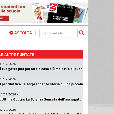
|
ASCOLTA
LE ALTRE PUNTATE
31/07/2026
-
Il tuo gatto può portare a casa più malattie di quanto pensi? La scie
29/07/2026
-
Il profilattico: la sorprendente storia di una piccola invenzione che h
24/07/2026
-
L'Ultima Goccia: La Scienza Segreta dell'asciugatura delle mani
22/07/2026
-