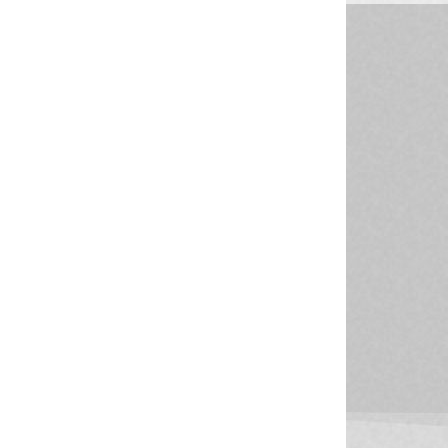
24/06/2026
-
Franco Della Bella, uno dei protagonisti più riconoscibili di MasterChef
17/06/2026
-
Occhiali: quando l’umanità imparò a vedere davvero
12/06/2026
-
Gli auricolari nelle nostre orecchie: comodità quotidiana o rischio na
10/06/2026
-
Luca Benini uno dei più importanti informatici ed esperti di elettronic
05/06/2026
-
Il mistero dei colori: come gli scienziati hanno completato una teoria 
03/06/2026
-
Il linguaggio invisibile dei numeri: la rivoluzione dei numeri arabi
29/05/2026
-
Il movimento che cambia l’umore: la molecola che spiega perché l’eserc
27/05/2026
-