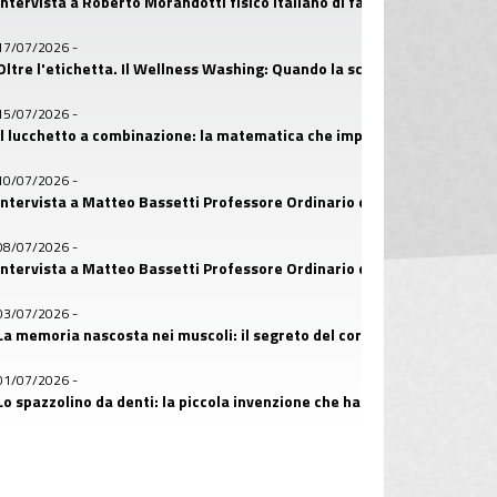
Intervista a Roberto Morandotti fisico italiano di fama internazionale
17/07/2026
-
Oltre l'etichetta. Il Wellness Washing: Quando la scienza diventa un’e
15/07/2026
-
Il lucchetto a combinazione: la matematica che imparò a custodire i s
10/07/2026
-
Intervista a Matteo Bassetti Professore Ordinario di Malattie Infettive
08/07/2026
-
Intervista a Matteo Bassetti Professore Ordinario di Malattie Infettive
03/07/2026
-
La memoria nascosta nei muscoli: il segreto del corpo che ricorda
01/07/2026
-
Lo spazzolino da denti: la piccola invenzione che ha salvato miliardi di 
26/06/2026
-
Il primo amico dell’uomo: la storia nascosta nel DNA dei cani