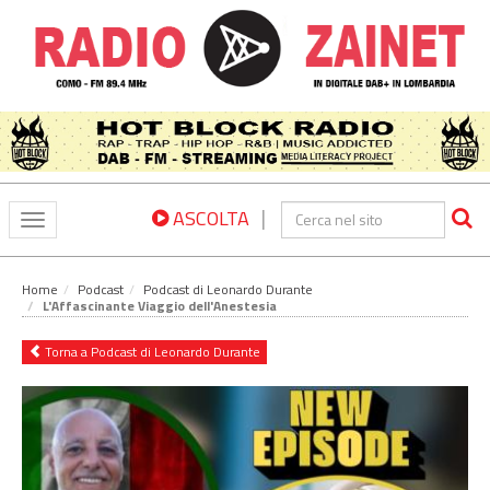
|
ASCOLTA
Toggle
navigation
Home
Podcast
Podcast di Leonardo Durante
L'Affascinante Viaggio dell'Anestesia
Torna a Podcast di Leonardo Durante