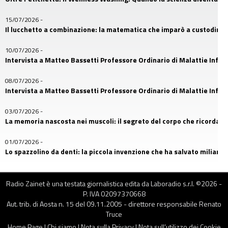
15/07/2026
-
Il lucchetto a combinazione: la matematica che imparò a custodire i
10/07/2026
-
Intervista a Matteo Bassetti Professore Ordinario di Malattie Infetti
08/07/2026
-
Intervista a Matteo Bassetti Professore Ordinario di Malattie Infetti
03/07/2026
-
La memoria nascosta nei muscoli: il segreto del corpo che ricorda
01/07/2026
-
Lo spazzolino da denti: la piccola invenzione che ha salvato miliardi d
26/06/2026
-
Il primo amico dell’uomo: la storia nascosta nel DNA dei cani
Radio Zainet è una testata giornalistica edita da Laboradio s.r.l. ©
2026
-
P. IVA 02097370668
24/06/2026
Aut. trib. di Aosta n. 15 del 09.11.2005 - direttore responsabile Renato
-
Franco Della Bella, uno dei protagonisti più riconoscibili di MasterCh
Truce
Home Page
|
Chi siamo
|
Nota sulla Privacy
|
Nota sull’utilizzo dei Cookie