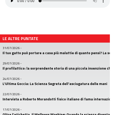
LE ALTRE PUNTATE
31/07/2026
-
Il tuo gatto può portare a casa più malattie di quanto pensi? La sc
29/07/2026
-
Il profilattico: la sorprendente storia di una piccola invenzione che
24/07/2026
-
L'Ultima Goccia: La Scienza Segreta dell'asciugatura delle mani
22/07/2026
-
Intervista a Roberto Morandotti fisico italiano di fama internaziona
17/07/2026
-
Oltre l'etichetta. Il Wellness Washing: Quando la scienza diventa u