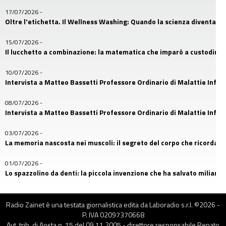
17/07/2026
-
Oltre l'etichetta. Il Wellness Washing: Quando la scienza diventa u
15/07/2026
-
Il lucchetto a combinazione: la matematica che imparò a custodire i
10/07/2026
-
Intervista a Matteo Bassetti Professore Ordinario di Malattie Infetti
08/07/2026
-
Intervista a Matteo Bassetti Professore Ordinario di Malattie Infetti
03/07/2026
-
La memoria nascosta nei muscoli: il segreto del corpo che ricorda
01/07/2026
-
Lo spazzolino da denti: la piccola invenzione che ha salvato miliardi d
26/06/2026
-
Il primo amico dell’uomo: la storia nascosta nel DNA dei cani
Radio Zainet è una testata giornalistica edita da Laboradio s.r.l. ©
2026
-
P. IVA 02097370668
24/06/2026
Aut. trib. di Aosta n. 15 del 09.11.2005 - direttore responsabile Renato
-