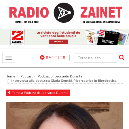
|
ASCOLTA
Toggle
navigation
Home
Podcast
Podcast di Leonardo Durante
Intervista alla dott.ssa Giada Genchi. Ricercatrice in Biorobotica
Torna a Podcast di Leonardo Durante