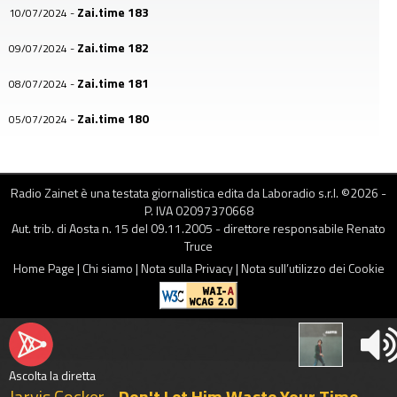
Zai.time 183
10/07/2024
-
Zai.time 182
09/07/2024
-
Zai.time 181
08/07/2024
-
Zai.time 180
05/07/2024
-
Zai.time 179
04/07/2024
-
Zai.time 178
03/07/2024
-
Radio Zainet è una testata giornalistica edita da Laboradio s.r.l. ©
2026
-
P. IVA 02097370668
Zai.time 177
02/07/2024
-
Aut. trib. di Aosta n. 15 del 09.11.2005 - direttore responsabile Renato
Truce
Zai.time 176
01/07/2024
-
Home Page
|
Chi siamo
|
Nota sulla Privacy
|
Nota sull’utilizzo dei Cookie
Zai.time 175
28/06/2024
-
Zai.time 174
27/06/2024
-
Zai.time 173
26/06/2024
-
Ascolta la diretta
Jarvis Cocker -
Don't Let Him Waste Your Time