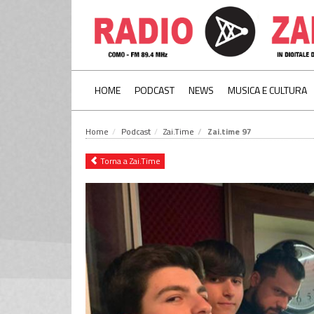
HOME
PODCAST
NEWS
MUSICA E CULTURA
Home
Podcast
Zai.Time
Zai.time 97
Torna a Zai.Time