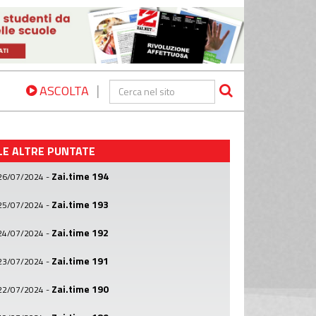
|
ASCOLTA
LE ALTRE PUNTATE
Zai.time 194
26/07/2024
-
Zai.time 193
25/07/2024
-
Zai.time 192
24/07/2024
-
Zai.time 191
23/07/2024
-
Zai.time 190
22/07/2024
-