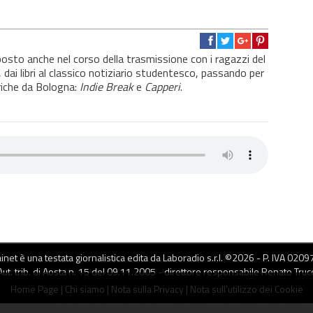
posto anche nel corso della trasmissione con i ragazzi del
dai libri al classico notiziario studentesco, passando per
briche da Bologna:
Indie Break
e
Capperi
.
net è una testata giornalistica edita da Laboradio s.r.l. ©
2026
- P. IVA 020
Aut. trib. di Aosta n. 15 del 09.11.2005 - direttore responsabile Renato Truc
Home Page
|
Chi siamo
|
Nota sulla Privacy
|
Nota sull’utilizzo dei Cookie