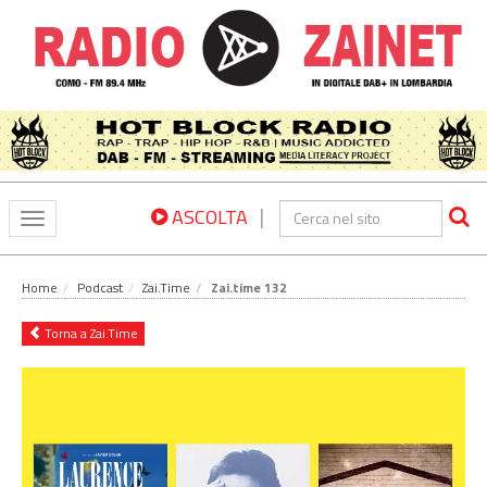
|
ASCOLTA
Toggle
navigation
Home
Podcast
Zai.Time
Zai.time 132
Torna a Zai.Time