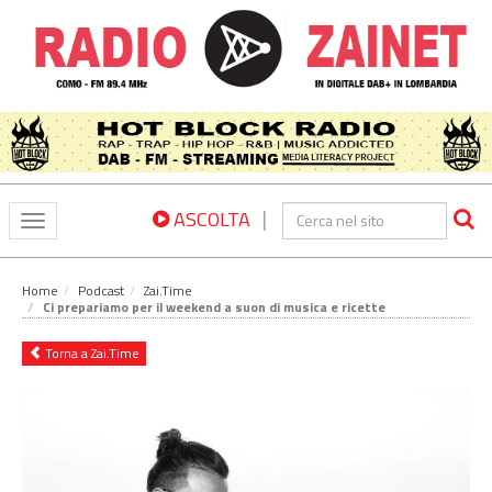
|
ASCOLTA
Toggle
navigation
Home
Podcast
Zai.Time
Ci prepariamo per il weekend a suon di musica e ricette
Torna a Zai.Time