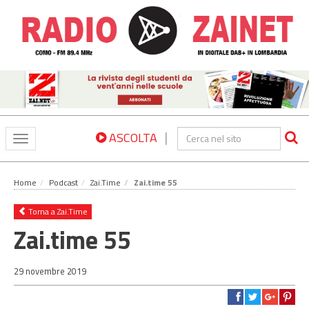
|
ASCOLTA
Toggle
navigation
Home
Podcast
Zai.Time
Zai.time 55
Torna a Zai.Time
Zai.time 55
29 novembre 2019