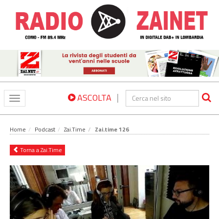
|
ASCOLTA
Toggle
navigation
Home
Podcast
Zai.Time
Zai.time 126
Torna a Zai.Time