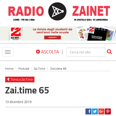
|
ASCOLTA
Toggle
navigation
Home
Podcast
Zai.Time
Zai.time 65
Torna a Zai.Time
Zai.time 65
13 dicembre 2019