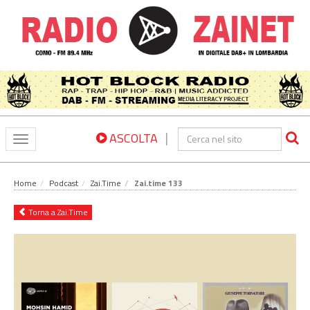
|
ASCOLTA
Toggle
navigation
Home
Podcast
Zai.Time
Zai.time 133
Torna a Zai.Time