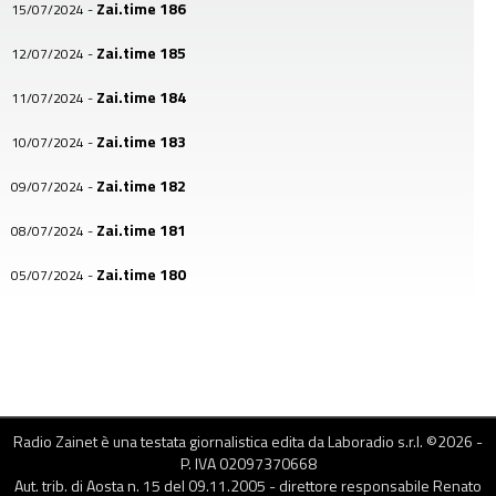
Zai.time 186
15/07/2024
-
Zai.time 185
12/07/2024
-
Zai.time 184
11/07/2024
-
Zai.time 183
10/07/2024
-
Zai.time 182
09/07/2024
-
Zai.time 181
08/07/2024
-
Zai.time 180
05/07/2024
-
Zai.time 179
04/07/2024
-
Zai.time 178
03/07/2024
-
Zai.time 177
02/07/2024
-
Radio Zainet è una testata giornalistica edita da Laboradio s.r.l. ©
2026
-
Zai.time 176
01/07/2024
-
P. IVA 02097370668
Aut. trib. di Aosta n. 15 del 09.11.2005 - direttore responsabile Renato
Zai.time 175