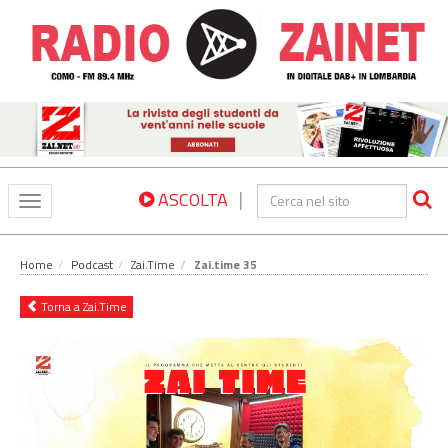
|
ASCOLTA
Toggle
navigation
Home
Podcast
Zai.Time
Zai.time 35
Torna a Zai.Time