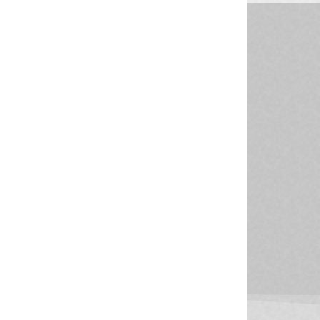
Zai.time 177
02/07/2024
-
Zai.time 176
01/07/2024
-
Zai.time 175
28/06/2024
-
Zai.time 174
27/06/2024
-
Zai.time 173
26/06/2024
-
Zai.time 172
25/06/2024
-
Zai.time 171
24/06/2024
-
Zai.time 170
21/06/2024
-
Zai.time 169
20/06/2024
-
Zai.time 168
19/06/2024
-
Zai.time 167
18/06/2024
-