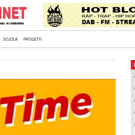
SCUOLA
PROGETTI