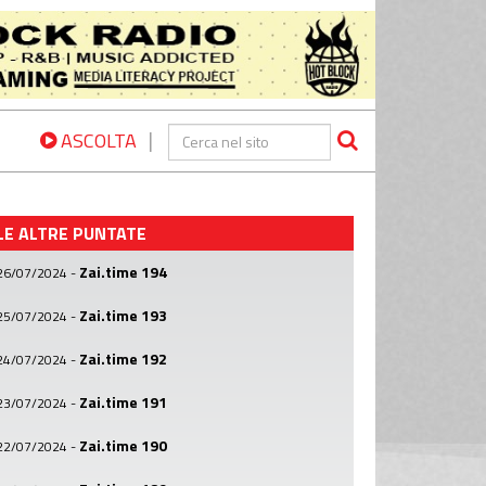
|
ASCOLTA
LE ALTRE PUNTATE
Zai.time 194
26/07/2024
-
Zai.time 193
25/07/2024
-
Zai.time 192
24/07/2024
-
Zai.time 191
23/07/2024
-
Zai.time 190
22/07/2024
-