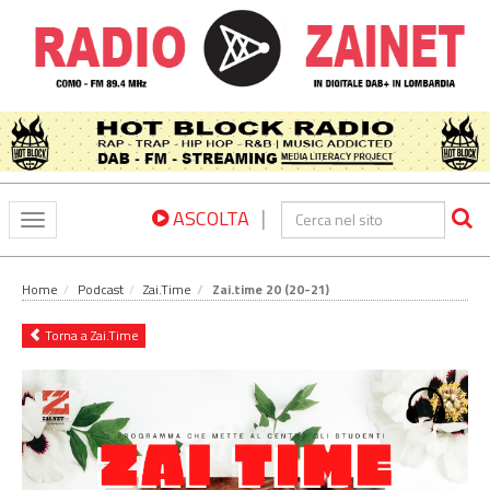
|
ASCOLTA
Toggle
navigation
Home
Podcast
Zai.Time
Zai.time 20 (20-21)
Torna a Zai.Time