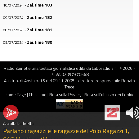
Zai.time 183
10/07/2024
-
Zai.time 182
09/07/2024
-
Zai.time 181
08/07/2024
-
Zai.time 180
05/07/2024
-
Zai.time 179
04/07/2024
-
Zai.time 178
03/07/2024
-
Radio Zainet è una testata giornalistica edita da Laboradio s.r.l. ©
2026
-
P. IVA 02097370668
Zai.time 177
02/07/2024
-
Aut. trib. di Aosta n. 15 del 09.11.2005 - direttore responsabile Renato
Truce
Zai.time 176
01/07/2024
-
Home Page
|
Chi siamo
|
Nota sulla Privacy
|
Nota sull’utilizzo dei Cookie
Zai.time 175
28/06/2024
-
Zai.time 174
27/06/2024
-
Ascolta la diretta
Zai.time 173
Parlano i ragazzi e le ragazze del Polo Ragazzi 1,
26/06/2024
-