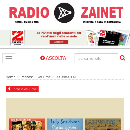
|
ASCOLTA
Toggle
navigation
Home
Podcast
Zai.Time
Zai.time 143
Torna a Zai.Time