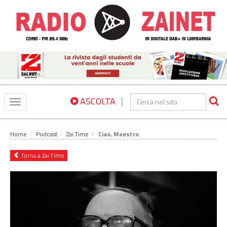
|
ASCOLTA
Toggle
navigation
Home
Podcast
Zai.Time
Ciao, Maestro
Torna a Zai.Time