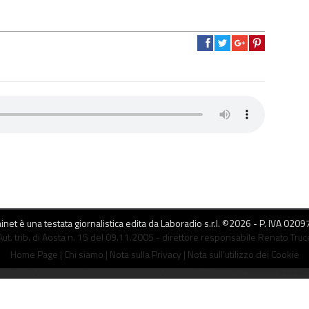
net è una testata giornalistica edita da Laboradio s.r.l. ©
2026
- P. IVA 020
Aut. trib. di Aosta n. 15 del 09.11.2005 - direttore responsabile Renato Truc
Home Page
|
Chi siamo
|
Nota sulla Privacy
|
Nota sull’utilizzo dei Cookie