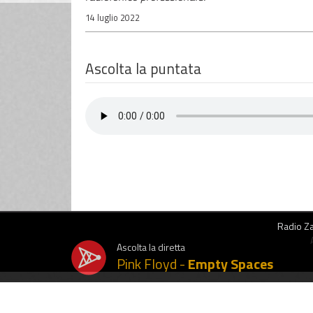
14 luglio 2022
Ascolta la puntata
Radio Zai
Ascolta la diretta
Pink Floyd -
Empty Spaces