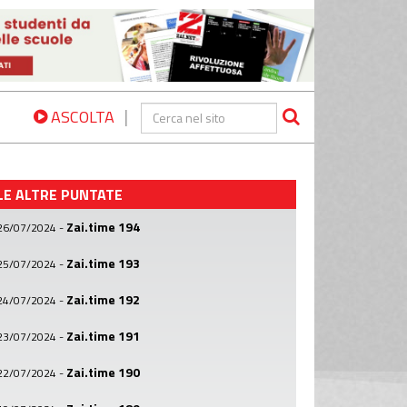
|
ASCOLTA
LE ALTRE PUNTATE
Zai.time 194
26/07/2024
-
Zai.time 193
25/07/2024
-
Zai.time 192
24/07/2024
-
Zai.time 191
23/07/2024
-
Zai.time 190
22/07/2024
-