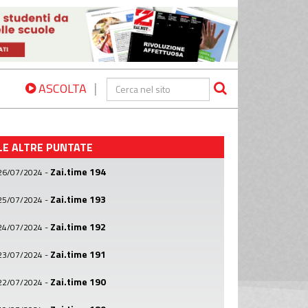
|
ASCOLTA
LE ALTRE PUNTATE
Zai.time 194
26/07/2024
-
Zai.time 193
25/07/2024
-
Zai.time 192
24/07/2024
-
Zai.time 191
23/07/2024
-
Zai.time 190
22/07/2024
-