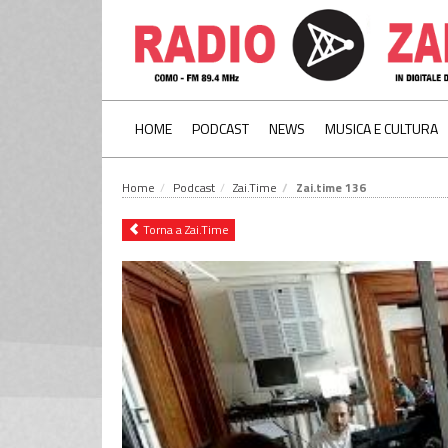
HOME
PODCAST
NEWS
MUSICA E CULTURA
Home
Podcast
Zai.Time
Zai.time 136
Torna a Zai.Time