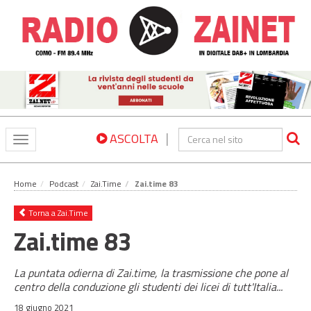
|
ASCOLTA
Toggle
navigation
Home
Podcast
Zai.Time
Zai.time 83
Torna a Zai.Time
Zai.time 83
La puntata odierna di Zai.time, la trasmissione che pone al
centro della conduzione gli studenti dei licei di tutt'Italia...
18 giugno 2021