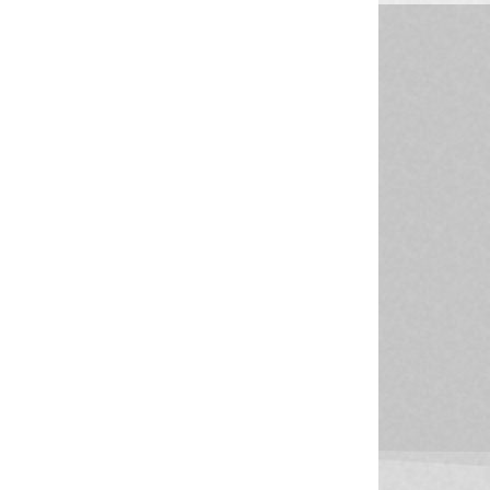
Zai.time 177
02/07/2024
-
Zai.time 176
01/07/2024
-
Zai.time 175
28/06/2024
-
Zai.time 174
27/06/2024
-
Zai.time 173
26/06/2024
-
Zai.time 172
25/06/2024
-
Zai.time 171
24/06/2024
-
Zai.time 170
21/06/2024
-
Zai.time 169
20/06/2024
-
Zai.time 168
19/06/2024
-
Zai.time 167
18/06/2024
-