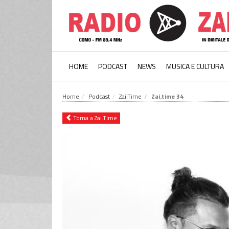
HOME
PODCAST
NEWS
MUSICA E CULTURA
Home
Podcast
Zai.Time
Zai.time 34
Torna a Zai.Time