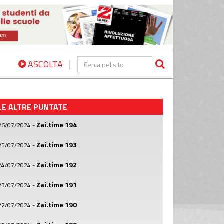
|
ASCOLTA
LE ALTRE PUNTATE
Zai.time 194
26/07/2024
-
Zai.time 193
25/07/2024
-
Zai.time 192
24/07/2024
-
Zai.time 191
23/07/2024
-
Zai.time 190
22/07/2024
-