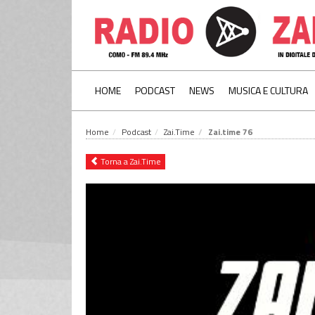
HOME
PODCAST
NEWS
MUSICA E CULTURA
Home
Podcast
Zai.Time
Zai.time 76
Torna a Zai.Time