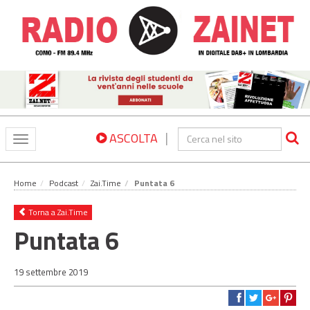
|
ASCOLTA
Toggle
navigation
Home
Podcast
Zai.Time
Puntata 6
Torna a Zai.Time
Puntata 6
19 settembre 2019