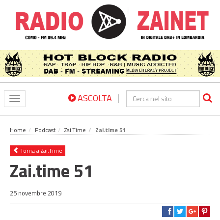
|
ASCOLTA
Toggle
navigation
Home
Podcast
Zai.Time
Zai.time 51
Torna a Zai.Time
Zai.time 51
25 novembre 2019