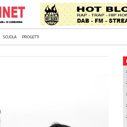
SCUOLA
PROGETTI