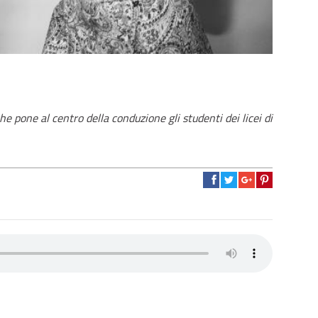
e pone al centro della conduzione gli studenti dei licei di