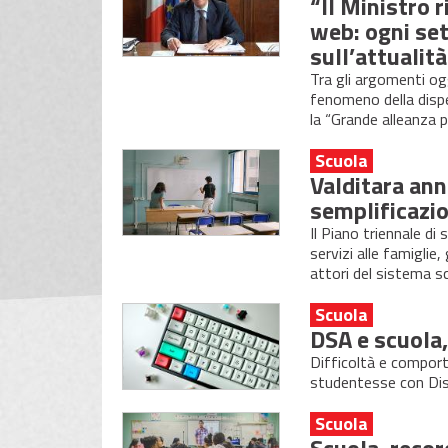
“Il Ministro 
web: ogni set
sull’attualit
Tra gli argomenti ogg
fenomeno della dispe
la “Grande alleanza p
Scuola
Valditara ann
semplificazio
Il Piano triennale di
servizi alle famiglie,
attori del sistema s
Scuola
DSA e scuola
Difficoltà e comport
studentesse con Dist
Scuola
Scuola, record