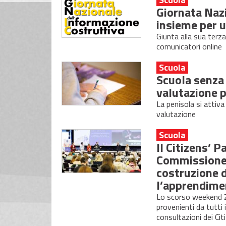
Giornata Nazi
insieme per u
Giunta alla sua terza
comunicatori online
Scuola
Scuola senza 
valutazione p
La penisola si attiv
valutazione
Scuola
Il Citizens’ P
Commissione E
costruzione d
l’apprendime
Lo scorso weekend Za
provenienti da tutti 
consultazioni dei Cit