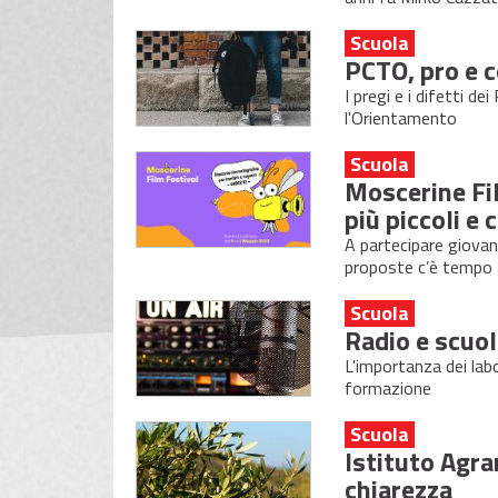
Scuola
PCTO, pro e c
I pregi e i difetti d
l'Orientamento
Scuola
Moscerine Fil
più piccoli e
A partecipare giovani
proposte c’è tempo f
Scuola
Radio e scuol
L'importanza dei labo
formazione
Scuola
Istituto Agra
chiarezza