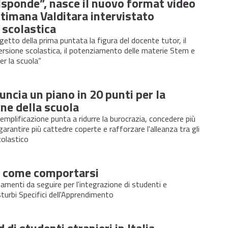
risponde”, nasce il nuovo format video
timana Valditara intervistato
à scolastica
etto della prima puntata la figura del docente tutor, il
rsione scolastica, il potenziamento delle materie Stem e
er la scuola”
uncia un piano in 20 punti per la
ne della scuola
 semplificazione punta a ridurre la burocrazia, concedere più
 garantire più cattedre coperte e rafforzare l'alleanza tra gli
colastico
, come comportarsi
amenti da seguire per l'integrazione di studenti e
urbi Specifici dell'Apprendimento
 di studenti stranieri in Italia