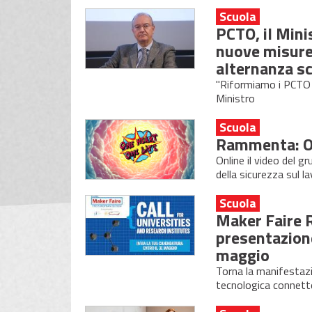
Scuola
PCTO, il Mini
nuove misure 
alternanza s
"Riformiamo i PCTO p
Ministro
Scuola
Rammenta: On
Online il video del 
della sicurezza sul l
Scuola
Maker Faire R
presentazione
maggio
Torna la manifestazio
tecnologica connette