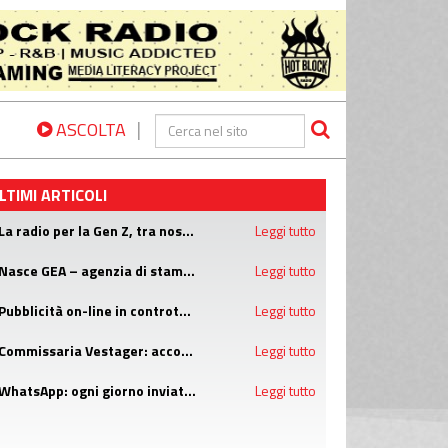
|
ASCOLTA
LTIMI ARTICOLI
- La radio per la Gen Z, tra nostalgia e comodità
Leggi tutto
- Nasce GEA – agenzia di stampa sulla transizione ecologica
Leggi tutto
- Pubblicità on-line in controtendenza continua a crescere
Leggi tutto
- Commissaria Vestager: accordo vicino su Dsa (Digital Service Act) per maggiore responsabilità delle big tech per i contenuti
Leggi tutto
- WhatsApp: ogni giorno inviati 7 miliardi di messaggi vocali
Leggi tutto