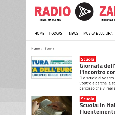
HOME
PODCAST
NEWS
MUSICA E CULTURA
Home
Scuola
Scuola
Giornata dell
l'incontro co
"La scuola al vostro s
vostro e perché la s
percorso che vi reali
Scuola
Scuola: in It
fluentement