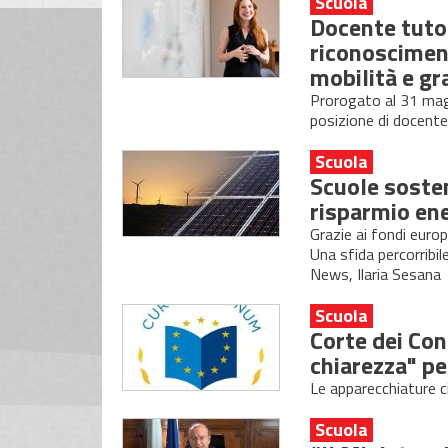
Scuola
Docente tutor
riconoscimen
mobilità e gr
Prorogato al 31 magg
posizione di docente
Scuola
Scuole sosten
risparmio en
Grazie ai fondi europ
Una sfida percorribil
News, Ilaria Sesana
Scuola
Corte dei Con
chiarezza" pe
Le apparecchiature 
Scuola