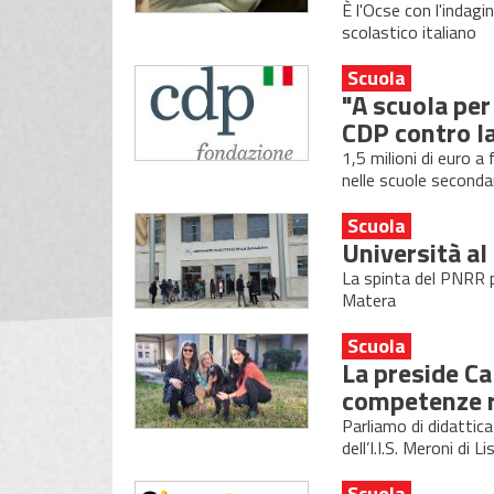
È l'Ocse con l'indag
scolastico italiano
Scuola
"A scuola per
CDP contro la
1,5 milioni di euro a 
nelle scuole seconda
Scuola
Università al
La spinta del PNRR p
Matera
Scuola
La preside Ca
competenze r
Parliamo di didattica
dell’I.I.S. Meroni di L
Scuola