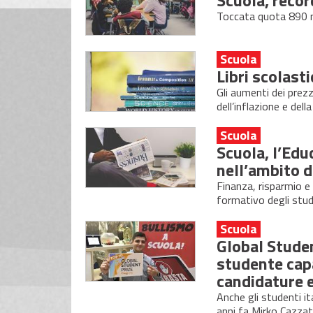
Toccata quota 890 mil
Scuola
Libri scolasti
Gli aumenti dei prezz
dell’inflazione e dell
Scuola
Scuola, l’Edu
nell’ambito d
Finanza, risparmio e
formativo degli stud
Scuola
Global Studen
studente capa
candidature e
Anche gli studenti i
anni fa Mirko Cazzat