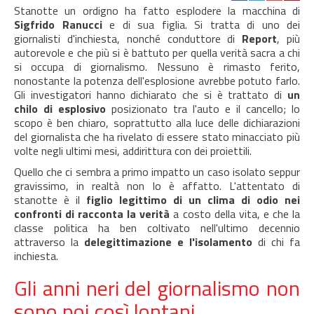
Stanotte un ordigno ha fatto esplodere la macchina di
Sigfrido Ranucci
e di sua figlia. Si tratta di uno dei
giornalisti d'inchiesta, nonché conduttore di
Report
, più
autorevole e che più si è battuto per quella verità sacra a chi
si occupa di giornalismo. Nessuno è rimasto ferito,
nonostante la potenza dell'esplosione avrebbe potuto farlo.
Gli investigatori hanno dichiarato che si è trattato di
un
chilo di esplosivo
posizionato tra l'auto e il cancello; lo
scopo è ben chiaro, soprattutto alla luce delle dichiarazioni
del giornalista che ha rivelato di essere stato minacciato più
volte negli ultimi mesi, addirittura con dei proiettili.
Quello che ci sembra a primo impatto un caso isolato seppur
gravissimo, in realtà non lo è affatto. L'attentato di
stanotte è il
figlio legittimo di un clima di odio nei
confronti di racconta la verità
a costo della vita, e che la
classe politica ha ben coltivato nell'ultimo decennio
attraverso la
delegittimazione e l'isolamento
di chi fa
inchiesta.
Gli anni neri del giornalismo non
sono poi così lontani