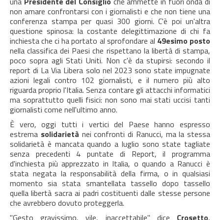
una
Presidente del Consiglio
che ammette in fuori onda di
non amare confrontarsi con i giornalisti e che non tiene una
conferenza stampa per quasi 300 giorni. C'è poi un'altra
questione spinosa: la costante delegittimazione di chi fa
inchiesta che ci ha portato al sprofondare al
49esimo posto
nella classifica dei Paesi che rispettano la libertà di stampa,
poco sopra agli Stati Uniti. Non c'è da stupirsi: secondo il
report di La Via Libera solo nel 2023 sono state impugnate
azioni legali contro 102 giornalisti, e il numero più alto
riguarda proprio l'Italia. Senza contare gli attacchi informatici
ma soprattutto quelli fisici: non sono mai stati uccisi tanti
giornalisti come nell'ultimo anno.
È vero, oggi tutti i vertici del Paese hanno espresso
estrema
solidarietà
nei confronti di Ranucci, ma la stessa
solidarietà è mancata quando a luglio sono state tagliate
senza precedenti 4 puntate di Report, il programma
d'inchiesta più apprezzato in Italia, o quando a Ranucci è
stata negata la responsabilità della firma, o in qualsiasi
momento sia stata smantellata tassello dopo tassello
quella libertà sacra ai padri costituenti dalle stesse persone
che avrebbero dovuto proteggerla.
"Gesto gravissimo, vile, inaccettabile" dice
Crosetto
,