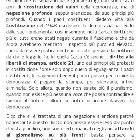
Gli anni che ci separano dalle grandi stragi non sono stati
anni di
ricostruzione dei valori
della democrazia, ma di
negazione profonda
, seppur silenziosa, dei suoi principi più
profondi. Quando i padri costituenti diedero vita alla
Costituzione
nel 1948 riscrissero la democrazia partendo
dalle sue fondamenta: così inserirono nella Carta i diritti che
più di tutti erano stati negati durante il fascismo e che da
allora avrebbero meritato il rispetto più puro ed elevato,
tanto da essere praticamente intoccabili persino dai politici e
da chi le leggi le fa. In quella Carta c'è anche il
diritto alla
libertà di stampa, articolo 21
, uno dei principi più protetti
in costituzione forse solo dopo quello di eguaglianza. I padri
costituenti lo sapevano bene: il primo passo per colpire la
democrazia è piegare la stampa, poi silenziarla, infine
eliminarla. Solo allora, quando non esiste più il pluralismo,
quando non esiste più nessuna voce che possa contraddire e
svelare il potere, allora si potrà intaccare davvero la
democrazia.
Dico che si è trattata di una negazione silenziosa perché
nonostante questo diritto non possa essere leso dal punto
di vista giuridico, non sono certo mancati negli anni
attacchi
al giornalismo su più fronti
: basta pensare a