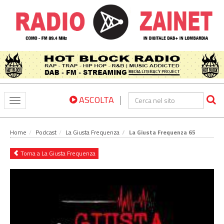
|
ASCOLTA
Toggle
navigation
Home
Podcast
La Giusta Frequenza
La Giusta Frequenza 65
Torna a La Giusta Frequenza