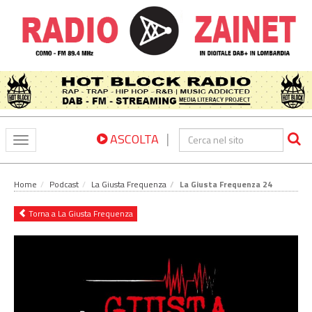
|
ASCOLTA
Toggle
navigation
Home
Podcast
La Giusta Frequenza
La Giusta Frequenza 24
Torna a La Giusta Frequenza