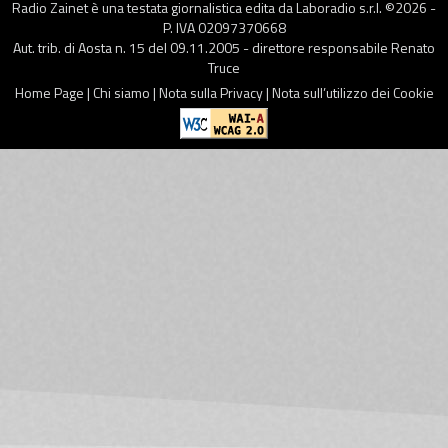
Radio Zainet è una testata giornalistica edita da Laboradio s.r.l. ©
2026
-
P. IVA 02097370668
Aut. trib. di Aosta n. 15 del 09.11.2005 - direttore responsabile Renato
Truce
Home Page
|
Chi siamo
|
Nota sulla Privacy
|
Nota sull’utilizzo dei Cookie