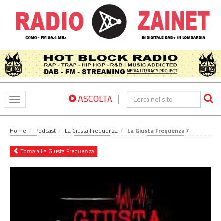
|
ASCOLTA
Toggle
navigation
Home
Podcast
La Giusta Frequenza
La Giusta Frequenza 7
Torna a La Giusta Frequenza