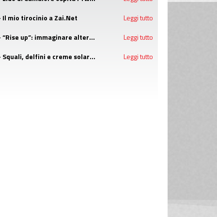
- Il mio tirocinio a Zai.Net
Leggi tutto
- “Rise up”: immaginare alternative concrete alla guerra con i campi estivi di Emergency
Leggi tutto
- Squali, delfini e creme solari: attenzione alle bufale dell'estate
Leggi tutto