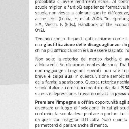
probabilità di avere rendimenti scarsi. Al contr
scuole migliori e farà più esperienze formative: i
scuola non riesce a colmare queste differenze,
accrescersi. (Cunha, F., et al. 2006. “Interpretin
E.A., Welch, F. (Eds.), Handbook of the Econ
812).
Tenendo conto di questi dati, capiamo come il 
una
giustificazione delle disuguaglianze
: ch
chi ha più difficoltà rischierà di essere lasciato in
Non solo: la retorica del merito rischia di 
adolescenti. Se riteniamo meritevole chi ce l’ha
non raggiunge i traguardi sperati: non si è i
breve:
è colpa sua
. In questa visione semplicis
della famiglia spariscono. Questa retorica rischi
scuole italiane, come documentato dai dati
PIS
stress e depressione, troviamo infatti la
pressi
Premiare l'impegno
e offrire opportunità agli s
diventare un luogo di "selezione" in cui gli stu
contrario, la scuola deve puntare a portare tutt
da quelli con maggiori difficoltà. Solo quan
permetterci di parlare anche di merito.