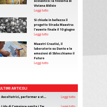
scolastico: la filosofia di
Viviana Aldisio
Leggi tutto
Si chiude in bellezza il
progetto Strada Maestra:
l'evento finale il 10 giugno
Leggi tutto
Maestri Creativi, il
laboratorio su Dante e le
emozioni di Sblocchiamo il
Futuro
Leggi tutto
ULTIMI ARTICOLI
- Ascoltatrici, performer e star: le donne nel rap
Leggi tutto
- Lido di Camaiore ospita i Twenty One Pilots
Leggi tutto