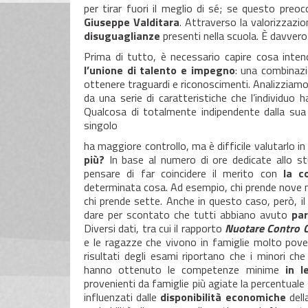
per tirar fuori il meglio di sé; se questo preoc
Giuseppe Valditara
. Attraverso la valorizzazio
disuguaglianze
presenti nella scuola. È davvero
Prima di tutto, è necessario capire cosa inte
l’unione di talento e impegno
: una combinazi
ottenere traguardi e riconoscimenti. Analizziam
da una serie di caratteristiche che l’individuo 
Qualcosa di totalmente indipendente dalla sua
singolo
ha maggiore controllo, ma è difficile valutarlo i
più?
In base al numero di ore dedicate allo st
pensare di far coincidere il merito con
la c
determinata cosa. Ad esempio, chi prende nove nel
chi prende sette. Anche in questo caso, però, i
dare per scontato che tutti abbiano avuto
par
Diversi dati, tra cui il rapporto
Nuotare Contro 
e le ragazze che vivono in famiglie molto pover
risultati degli esami riportano che i minori ch
hanno ottenuto le competenze minime
in l
provenienti da famiglie più agiate la percentuale 
influenzati dalle
disponibilità economiche
dell