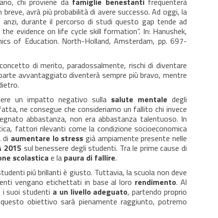
ario, chi proviene da
famiglie benestanti
frequenterà
n breve, avrà più probabilità di avere successo. Ad oggi, la
 anzi, durante il percorso di studi questo gap tende ad
g the evidence on life cycle skill formation”. In: Hanushek,
omics of Education. North-Holland, Amsterdam, pp. 697-
concetto di merito, paradossalmente, rischi di diventare
i parte avvantaggiato diventerà sempre più bravo, mentre
dietro.
avere un impatto negativo sulla
salute mentale
degli
 fatta, ne consegue che consideriamo un fallito chi invece
mpegnato abbastanza, non era abbastanza talentuoso. In
tica, fattori rilevanti come la condizione socioeconomica
a di
aumentare lo stress
già ampiamente presente nelle
A 2015
sul benessere degli studenti. Tra le prime cause di
one scolastica
e la
paura di fallire
.
tudenti piú brillanti è giusto. Tuttavia, la scuola non deve
denti vengano etichettati in base al loro
rendimento
. Al
i i suoi studenti
a un livello adeguato
, partendo proprio
do questo obiettivo sarà pienamente raggiunto, potremo