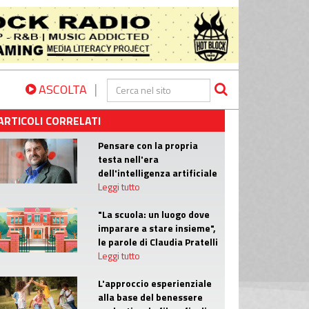
|
ASCOLTA
ARTICOLI CORRELATI
Pensare con la propria
testa nell'era
dell'intelligenza artificiale
Leggi tutto
"La scuola: un luogo dove
imparare a stare insieme",
le parole di Claudia Pratelli
Leggi tutto
L'approccio esperienziale
alla base del benessere