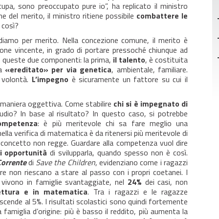
cupa, sono preoccupato pure io”, ha replicato il ministro
ne del merito, il ministro ritiene possibile
combattere le
 così?
ndiamo per merito. Nella concezione comune, il merito è
one vincente, in grado di portare pressoché chiunque ad
o queste due componenti: la prima,
il talento
, è costituita
ha
«ereditato» per via genetica
, ambientale, familiare.
 volontà.
L’impegno
è sicuramente un fattore su cui il
n maniera oggettiva. Come stabilire
chi si è impegnato di
udio? In base al risultato? In questo caso, si potrebbe
ompetenza
: è più meritevole chi sa fare meglio una
la verifica di matematica è da ritenersi più meritevole di
l concetto non regge. Guardare alla competenza vuol dire
i opportunità
di svilupparla, quando spesso non è così.
Corrente
di
Save the Children
, evidenziano come i ragazzi
e non riescano a stare al passo con i propri coetanei. I
e vivono in famiglie svantaggiate, nel
24%
dei casi, non
ettura e in matematica
. Tra i ragazzi e le ragazze
scende al 5%. I risultati scolastici sono quindi fortemente
a famiglia d’origine: più è basso il reddito, più aumenta la