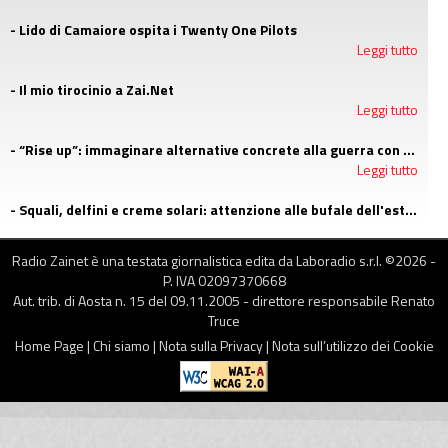
- Lido di Camaiore ospita i Twenty One Pilots
Leggi tutto
- Il mio tirocinio a Zai.Net
Leggi tutto
- “Rise up”: immaginare alternative concrete alla guerra con i campi estivi di Emergency
Leggi tutto
- Squali, delfini e creme solari: attenzione alle bufale dell'estate
Leggi tutto
Radio Zainet è una testata giornalistica edita da Laboradio s.r.l. ©
2026
-
P. IVA 02097370668
Aut. trib. di Aosta n. 15 del 09.11.2005 - direttore responsabile Renato
Truce
Home Page
|
Chi siamo
|
Nota sulla Privacy
|
Nota sull’utilizzo dei Cookie